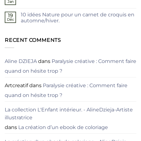
vigne
Jan
Aucun
vierge
commentaire
à
sur
l’aquarelle
10 idées Nature pour un carnet de croquis en
19
Dessiner
une
Déc
automne/hiver.
écluse
Aucun
–
commentaire
carnet
sur
de
10
RECENT COMMENTS
croquis
idées
Nature
pour
un
carnet
Aline DZIEJA
dans
Paralysie créative : Comment faire
de
croquis
quand on hésite trop ?
en
automne/hiver.
Artcreatif
dans
Paralysie créative : Comment faire
quand on hésite trop ?
La collection L'Enfant intérieur. - AlineDzieja-Artiste
illustratrice
dans
La création d’un ebook de coloriage