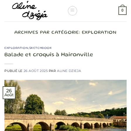
Passer
au
0
contenu
ARCHIVES PAR CATÉGORIE:
EXPLORATION
EXPLORATION
,
SKETCHBOOK
Balade et croquis à Haironville
PUBLIÉ LE
26 AOÛT 2025
PAR
ALINE DZIEJA
26
Août