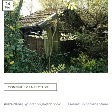
24
Fév
CONTINUER LA LECTURE
→
Posté dans
Exploration
,
sketchbook
Laissez un commentaire