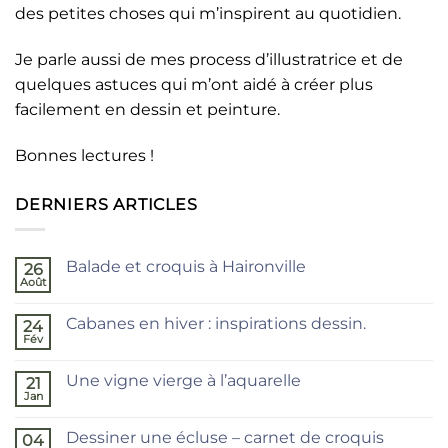
des petites choses qui m’inspirent au quotidien.
Je parle aussi de mes process d’illustratrice et de
quelques astuces qui m’ont aidé à créer plus
facilement en dessin et peinture.
Bonnes lectures !
DERNIERS ARTICLES
Balade et croquis à Haironville
26
Août
Aucun
commentaire
sur
Cabanes en hiver : inspirations dessin.
24
Balade
et
Fév
Aucun
croquis
commentaire
à
sur
Haironville
Une vigne vierge à l’aquarelle
21
Cabanes
en
Jan
Aucun
hiver
commentaire
:
sur
inspirations
Dessiner une écluse – carnet de croquis
04
Une
dessin.