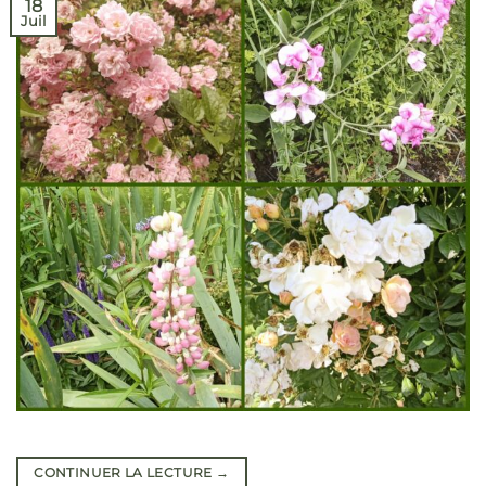
18
Juil
CONTINUER LA LECTURE
→