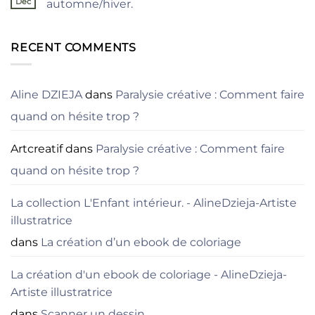
une
Déc
automne/hiver.
écluse
Aucun
–
commentaire
carnet
sur
de
10
RECENT COMMENTS
croquis
idées
Nature
pour
un
carnet
Aline DZIEJA
dans
Paralysie créative : Comment faire
de
croquis
quand on hésite trop ?
en
automne/hiver.
Artcreatif
dans
Paralysie créative : Comment faire
quand on hésite trop ?
La collection L'Enfant intérieur. - AlineDzieja-Artiste
illustratrice
dans
La création d’un ebook de coloriage
La création d'un ebook de coloriage - AlineDzieja-
Artiste illustratrice
dans
Scanner un dessin