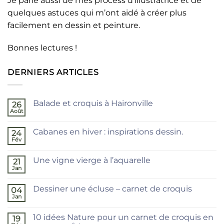
Je parle aussi de mes process d’illustratrice et de
quelques astuces qui m’ont aidé à créer plus
facilement en dessin et peinture.
Bonnes lectures !
DERNIERS ARTICLES
Balade et croquis à Haironville
26
Août
Aucun
commentaire
sur
Cabanes en hiver : inspirations dessin.
24
Balade
et
Fév
Aucun
croquis
commentaire
à
sur
Haironville
Une vigne vierge à l’aquarelle
21
Cabanes
en
Jan
Aucun
hiver
commentaire
:
sur
inspirations
Dessiner une écluse – carnet de croquis
04
Une
dessin.
vigne
Jan
Aucun
vierge
commentaire
à
sur
l’aquarelle
10 idées Nature pour un carnet de croquis en
19
Dessiner