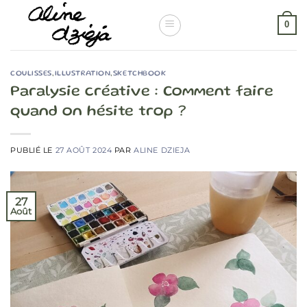
Passer
au
0
contenu
COULISSES
,
ILLUSTRATION
,
SKETCHBOOK
Paralysie créative : Comment faire
quand on hésite trop ?
PUBLIÉ LE
27 AOÛT 2024
PAR
ALINE DZIEJA
27
Août