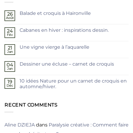
Balade et croquis à Haironville
26
Août
Aucun
commentaire
sur
Cabanes en hiver : inspirations dessin.
24
Balade
et
Fév
Aucun
croquis
commentaire
à
sur
Haironville
Une vigne vierge à l’aquarelle
21
Cabanes
en
Jan
Aucun
hiver
commentaire
:
sur
inspirations
Dessiner une écluse – carnet de croquis
04
Une
dessin.
vigne
Jan
Aucun
vierge
commentaire
à
sur
l’aquarelle
10 idées Nature pour un carnet de croquis en
19
Dessiner
une
Déc
automne/hiver.
écluse
Aucun
–
commentaire
carnet
sur
de
10
RECENT COMMENTS
croquis
idées
Nature
pour
un
carnet
Aline DZIEJA
dans
Paralysie créative : Comment faire
de
croquis