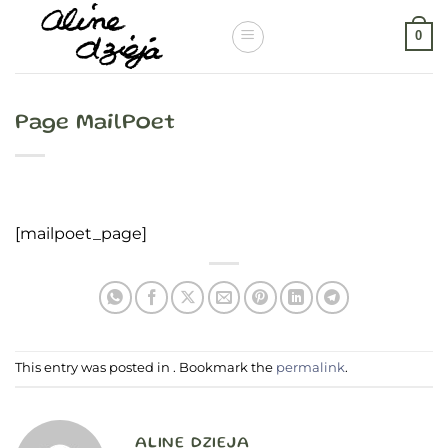
Passer
au
0
contenu
Page MailPoet
[mailpoet_page]
This entry was posted in . Bookmark the
permalink
.
ALINE DZIEJA