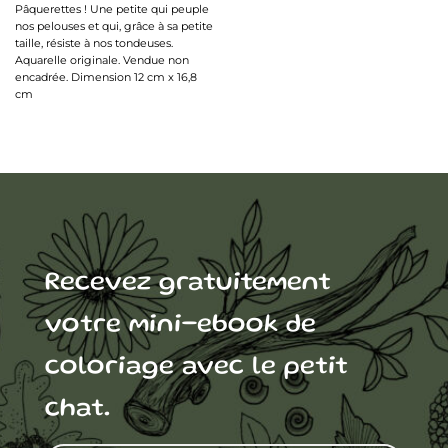
Pâquerettes ! Une petite qui peuple
nos pelouses et qui, grâce à sa petite
taille, résiste à nos tondeuses.
Aquarelle originale. Vendue non
encadrée. Dimension 12 cm x 16,8
cm
Recevez gratuitement
votre mini-ebook de
coloriage avec le petit
chat.