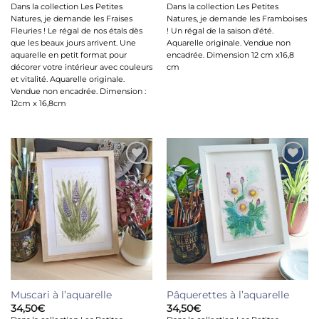
Dans la collection Les Petites
Dans la collection Les Petites
Natures, je demande les Fraises
Natures, je demande les Framboises
Fleuries ! Le régal de nos étals dès
! Un régal de la saison d'été.
que les beaux jours arrivent. Une
Aquarelle originale. Vendue non
aquarelle en petit format pour
encadrée. Dimension 12 cm x16,8
décorer votre intérieur avec couleurs
cm
et vitalité. Aquarelle originale.
Vendue non encadrée. Dimension :
12cm x 16,8cm
Ajouter
Ajouter
à la liste
à la liste
de
de
souhaits
souhaits
Muscari à l’aquarelle
Pâquerettes à l’aquarelle
34,50
€
34,50
€