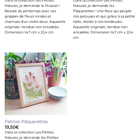
Dans la collection Les Petites
Dans la collection Les Petites
Natures, je demande le Muscari !
Natures, je demande les
Beauté du printemps avec ces
Pâquerettes ! Une fleur qui peuple
grappes de fleurs rondes et
nos pelouses et qui, grâce à sa petite
charnues d'un violet doux. Aquarelle
taille, résiste à nos tondeuses.
originale. Vendue non encadrée.
Aquarelle originale. Vendue non
Dimension 14,7 cm x 22,4 cm
encadrée. Dimension 14,7 cm x 22,4
cm
Ajouter
à la liste
de
souhaits
Petites Pâquerettes
19,50
€
Dans la collection Les Petites
Natures, je demande les Petites