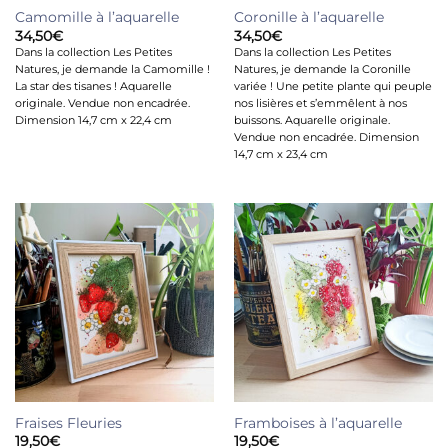
Camomille à l’aquarelle
Coronille à l’aquarelle
34,50
€
34,50
€
Dans la collection Les Petites
Dans la collection Les Petites
Natures, je demande la Camomille !
Natures, je demande la Coronille
La star des tisanes ! Aquarelle
variée ! Une petite plante qui peuple
originale. Vendue non encadrée.
nos lisières et s’emmêlent à nos
Dimension 14,7 cm x 22,4 cm
buissons. Aquarelle originale.
Vendue non encadrée. Dimension
14,7 cm x 23,4 cm
Ajouter
Ajouter
à la liste
à la liste
de
de
souhaits
souhaits
Fraises Fleuries
Framboises à l’aquarelle
19,50
€
19,50
€